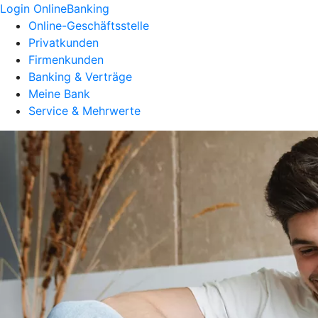
Login OnlineBanking
Online-Geschäftsstelle
Privatkunden
Firmenkunden
Banking & Verträge
Meine Bank
Service & Mehrwerte