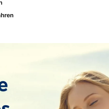
n
ahren