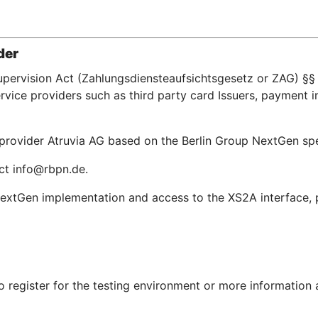
der
upervision Act (Zahlungsdiensteaufsichtsgesetz or ZAG) §§ 
ice providers such as third party card Issuers, payment in
e provider Atruvia AG based on the Berlin Group NextGen s
act info@rbpn.de.
extGen implementation and access to the XS2A interface, pl
To register for the testing environment or more information